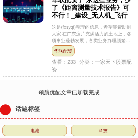
了《距离测量技术报告》可
不行！_建设_无人机_飞行
这是(fosyqf)整理的信息，希望能帮助到
大家 在广东这片充满活力的土地上，各
项事业蓬勃发展，各类业务办理频繁。
然而，有一份看似不起眼的报告 ——
华联配资
《距离测量技....
查看：
233
分类：
一家天下股票配
资
领航优配文章已加载完成
话题标签
电池
科技