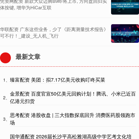
凭资网配资 新款大众迈腾B9即将上市, 方向盘回归实
体按键, 增华为HiCar互联
华联配资 广东这些业务，少了《距离测量技术报告》
可不行！_建设_无人机_飞行
最新文章
臻富配资 美团：拟7.17亿美元收购叮咚买菜
1、
金景配资 百度官宣50亿美元回购计划！腾讯、小米已近百
2、
亿港元扫货
思考配资 港股收盘 | 三大指数探底回升 消费医药股领跑市
3、
场
国华通配资 2026届长沙平高松雅湖高级中学艺考文化培