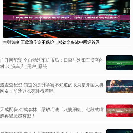
掌财策略 王欣瑜伤愈不保护，郑钦文备战中网迎首秀
广升网配资 全自动洗车机市场：日森与沈阳车博客的
对比_洗车店_用户_系统
股查查配资 知道的是升学宴不知道的以为是开国大典
网友：前途这么亮睡得着吗
天成配资 金式森林｜梁敏巧演「八婆網紅」七段式嘴
臉再變臉超有戲！