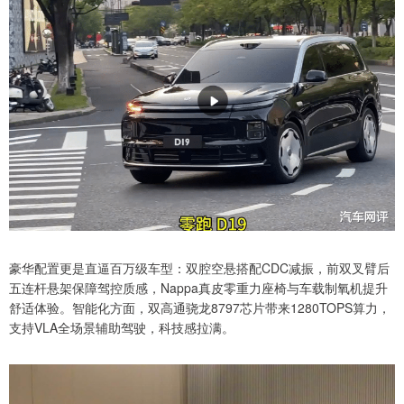
豪华配置更是直逼百万级车型：双腔空悬搭配CDC减振，前双叉臂后
五连杆悬架保障驾控质感，Nappa真皮零重力座椅与车载制氧机提升
舒适体验。智能化方面，双高通骁龙8797芯片带来1280TOPS算力，
支持VLA全场景辅助驾驶，科技感拉满。