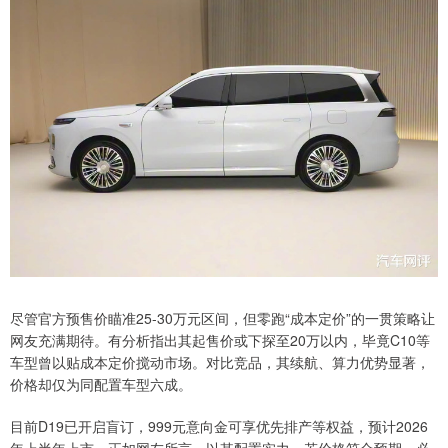
尽管官方预售价瞄准25-30万元区间，但零跑“成本定价”的一贯策略让
网友充满期待。有分析指出其起售价或下探至20万以内，毕竟C10等
车型曾以贴成本定价搅动市场。对比竞品，其续航、算力优势显著，
价格却仅为同配置车型六成。
目前D19已开启盲订，999元意向金可享优先排产等权益，预计2026