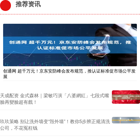
推荐资讯
创通网 超千万元！京东安防峰会发布规范，推认证标准促市场公平发
展
天成配资 金式森林｜梁敏巧演「八婆網紅」七段式嘴
臉再變臉超有戲！
玖玖策略 别让洗外墙变“毁外墙”！教你5步辨正规清洗
公司，不花冤枉钱