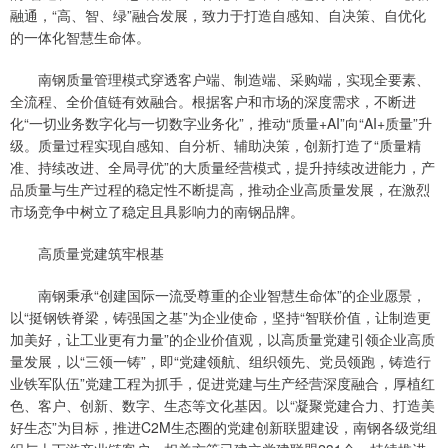
融通，“高、智、绿”融合发展，致力于打造自感知、自决策、自优化
的一体化智慧生命体。
南钢质量管理模式穿透客户端、制造端、采购端，实现全要素、
全流程、全价值链有效融合。根据客户和市场的深度需求，不断进
化“一切业务数字化与一切数字业务化”，推动“质量+AI”向“AI+质量”升
级。质量过程实现自感知、自分析、辅助决策，创新打造了“质量精
准、持续改进、全局寻优”的大质量经营模式，提升持续改进能力，产
品质量与生产过程的稳定性不断提高，推动企业高质量发展，在激烈
市场竞争中树立了稳定且具影响力的南钢品牌。
高质量党建筑牢根基
南钢秉承“创建国际一流受尊重的企业智慧生命体”的企业愿景，
以“挺钢铁脊梁，铸强国之基”为企业使命，坚持“智联价值，让制造更
加美好，让工业更有力量”的企业价值观，以高质量党建引领企业高质
量发展，以“三领一铸”，即“党建领航、组织领先、党员领跑，铸造行
业铁军队伍”党建工程为抓手，促进党建与生产经营深度融合，厚植红
色、客户、创新、数字、生态等文化基因。以“凝聚党建合力、打造美
好生态”为目标，推进C2M生态圈的党建创新联盟建设，南钢各级党组