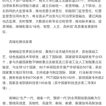
织与上下游产业链客户、相关方等已建立党建联盟231个。持续推进
治理体系和治理能力建设，建立目标统一、权责明确、上下联动、左
右协同的大监督体系，推动党委主体责任、职能部门监管责任、纪委
监督责任同向发力，将全面从严治党与公司治理深度融合。通过风险
动态监测、实时预警、大数据分析等全过程管理，推动标本兼治、提
质增效。南钢彰显出“绿色、智慧、人文、高科技”高质量发展新特
征。
高端化驱动发展
南钢锚定世界前沿科技，聚焦行业关键共性技术、原创基础工
艺、绿色低碳技术等研发，建立了国际级、国家级等高端研发平台53
个，参与共建国家数字钢铁重点实验室及江苏省工业人工智能重点实
验室。与全球12个国家、82个科研院所开展产学研项目507项，承担
国家重大项目等53项。主持或参与制定国际、国家、行业标准100余
项，拥有有效专利4700多件，PCT国际专利192件，获得国家专利奖2
项，国家及省部级科技奖100余项（其中国家科技进步奖二等奖6
项）。
南钢以“生产一代、储备一代、预研一代”的全周期创新战略为引
领，围绕高强度、高韧性、高疲劳、耐候、耐磨、耐腐蚀等高附加值