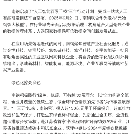
南钢启动了“人工智能百景千模”三年行动计划，完成一站式人工
智能研发训练平台部署。2025年6月21日，南钢联合华为发布“元冶
钢铁大模型”。在行业率先全面启动数据治理，构建适合大型钢铁企业
的数据管理体系，入选国家数据局可信数据空间创新发展试点。
在应用场景落地迭代的同时，南钢聚焦智慧产业社会化服务，通
过金恒科技、钢宝股份、鑫智链科技、鑫洋科技、金宇智能等一批具
有独角兽属性的工业互联网高科技企业，将自身的数字化能力对外持
续输出，形成新材料、智能制造、能源环境、产业互联网等战略性新
兴产业集群。
绿色化擦亮底色
南钢积极践行“绿色、低碳、可持续”发展理念，以“全力构建全流
程、全业务覆盖的低碳生态，做全球绿色钢铁的先行者”为低碳发展愿
景。“十三五”以来，南钢累计投入超130亿元用于环保提升、超低排放
改造和生态保护，打造生态绿色标杆强企。先后通过全工序、全流程
超低排放验收审核，是江苏省首家“长流程钢铁”环保绩效A级企业、江
苏省首批碳达峰碳中和试点企业，获评中钢协“2024年度钢铁极致能