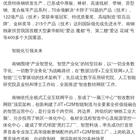
优质特殊钢研发生产，已形成中厚板、棒材、高速线材、带钢、异型
钢、复合板等产品系列，70余项解决“卡脖子”问题的产品（技术）。
122项产品（技术）荣获单项冠军、特优质量奖、高端制造“双百品
牌”、金杯奖等，215个产品（技术）达到国际领先或先进水平。南钢
独家供货我国首艘大型豪华邮轮“爱达 魔都”号、第二艘“爱达 花城”号
等400多个大国重器。
智能化引领未来
南钢围绕“产业智慧化、智慧产业化”的转型目标，以“一切业务数
字化、一切数字业务化”为战略路径，在“数据治理+工业互联网+人工
智能”三引擎驱动的技术架构下，先后成立数字应用研究院、人工智能
研究院及金恒AI博士工作站，全面推进“智改数转网联”工作。
南钢依托全栈式工业互联网平台，形成了“一脑三中心”“智改数转
网联”顶层架构，创新构建了JIT+C2M智能制造与全要素全价值链融合
的智慧运营中心，是行业首个跨空间、跨边界、跨组织的“钢铁工业大
脑”。分步投用了铁区一体化中心、板材全流程智造中心及能源管控一
体化中心，建成了带式球团“黑灯工厂”、智慧料场，率先成功打造世
界首条专业加工高等级耐磨钢配件的JIT+C2M智能工厂，上岗机器人
覆盖操作巡检、自动取制样、测温取样等20多种场景。