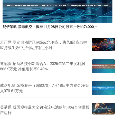
易倍策略 晨曦航空：截至11月28日公司股东户数约74000户
道正网 罗定启动防汛Ⅳ级应急响应，防风Ⅱ级应急响
应持续生效中_台风_韦帕_小时
速配资 招商科技创新混合A：2025年第二季度利润
803.9万元 净值增长率2.43%
诚达配资 纵横股份（688070）7月18日主力资金净买
入979.61万元
美港通 我国规模最大全钒液流电池储能电站全容量投
产运行