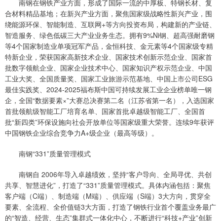
南钢在钢铁产业方面，形成了国际一流的中厚板、特钢长材、复
合材料精品基地；在新兴产业方面，聚焦国家级战略性新兴产业，围
绕能源环保、智能制造、互联网+等方向投资布局，构建新的产业链、
智造服务、绿色低碳三大产业业务生态。拥有9%Ni钢、超高强耐磨钢
等4个国家制造业单项冠军产品，金恒科技、金元素等4个国家级专精
特新企业，荣获国家高新技术企业、国家技术创新示范企业、国家首
批数字领航企业、国家企业技术中心、国家知识产权示范企业、中国
工业大奖、全国质量奖、国家工业旅游示范基地、中国上市公司ESG
最佳实践奖、2024-2025福布斯中国可持续发展工业企业榜单唯一钢
企，全国“数据要素×”大赛总决赛第二名（江苏省第一名），入选国家
首批领航级智能工厂培育名单、国家首批卓越级智能工厂、全国首
批“新四类”环保设施向社会开放单位等国家级重大荣誉。连续9年获评
中国钢铁企业综合竞争力A+级企业（最高等级）。
南钢“331”质量管理模式
南钢自 2006年导入卓越绩效，坚持“客户导向、全局寻优、共创
共享、智慧进化”，打造了“331”质量管理模式。具体内涵包括：聚焦
客户端（C端）、制造端（M端）、供应端（S端）3大方向，贯穿全
要素、全流程、全价值链3大方面，打造了钢铁行业首个覆盖业务最广
的“智造、经营、生态”集群式一体化中心，不断进行“科技+产业”创新