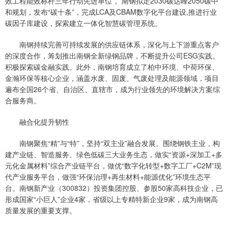
效工程能效标杆三年行动先进单位”。南钢拟定2030碳达峰2050碳中
和规划，发布“碳十条”，完成LCA及CBAM数字化平台建设,推进行业
碳因子库建设，探索建立一体化智慧碳管理系统。
南钢持续完善可持续发展的供应链体系，深化与上下游重点客户
的深度合作，筹划推出南钢全新绿钢品牌，不断提升公司ESG实践。
积极探索碳金融实践。此外，南钢培育成立了柏中环境、中荷环保、
金瀚环保等核心企业，涵盖水废、固废、气废处理及能源领域，项目
遍布全国26个省、自治区、直辖市，成为行业领先的环境解决方案综
合服务商。
融合化提升韧性
南钢聚焦“精”与“特”，坚持“双主业”融合发展。围绕钢铁主业，构
建产业链、智造服务、绿色低碳三大业务生态，做实“资源+深加工+多
元化金属材料”综合产业链平台，做优“数字化转型+数字工厂+C2M”现
代产业服务平台，做强“环保治理+再生材料+能源优化”环境生态平
台。南钢新产业（300832）投资集团控股、参股50家高科技企业，已
形成国家“小巨人”企业4家，省级以上专精特新企业9家，成为南钢高
质量发展的重要支撑。